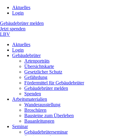
Navigation
Aktuelles
überspringen
Login
Gebäudebrüter melden
Jetzt spenden
LBV
Navigation
Aktuelles
überspringen
Login
Gebäudebrüter
Artenporträts
Übersichtskarte
Gesetzlicher Schutz
Gefährdung
Fördermittel für Gebäudebrüter
Gebäudebrüter melden
Spenden
Arbeitsmaterialien
Wanderausstellung
Broschüren
Bausteine zum Überleben
Bauanleitungen
Seminar
Gebäudebrüterseminar