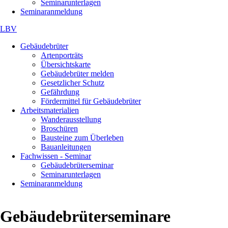
Seminarunterlagen
Seminaranmeldung
LBV
Navigation
Gebäudebrüter
überspringen
Artenporträts
Übersichtskarte
Gebäudebrüter melden
Gesetzlicher Schutz
Gefährdung
Fördermittel für Gebäudebrüter
Arbeitsmaterialien
Wanderausstellung
Broschüren
Bausteine zum Überleben
Bauanleitungen
Fachwissen - Seminar
Gebäudebrüterseminar
Seminarunterlagen
Seminaranmeldung
Gebäudebrüterseminare