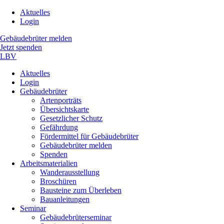
Navigation
Aktuelles
überspringen
Login
Gebäudebrüter melden
Jetzt spenden
LBV
Navigation
Aktuelles
überspringen
Login
Gebäudebrüter
Artenporträts
Übersichtskarte
Gesetzlicher Schutz
Gefährdung
Fördermittel für Gebäudebrüter
Gebäudebrüter melden
Spenden
Arbeitsmaterialien
Wanderausstellung
Broschüren
Bausteine zum Überleben
Bauanleitungen
Seminar
Gebäudebrüterseminar