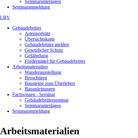
Seminarunterlagen
Seminaranmeldung
LBV
Navigation
Gebäudebrüter
überspringen
Artenporträts
Übersichtskarte
Gebäudebrüter melden
Gesetzlicher Schutz
Gefährdung
Fördermittel für Gebäudebrüter
Arbeitsmaterialien
Wanderausstellung
Broschüren
Bausteine zum Überleben
Bauanleitungen
Fachwissen - Seminar
Gebäudebrüterseminar
Seminarunterlagen
Seminaranmeldung
Arbeitsmaterialien