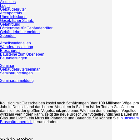
Navigation
Navigation
Aktuelles
Aktuelles
überspringen
überspringen
Login
Login
Gebäudebrüter
Gebäudebrüter melden
Artenporträts
Jetzt spenden
Übersichtskarte
LBV
Gesetzlicher Schutz
Gefährdung
LBV
Navigation
Fördermittel für Gebäudebrüter
Gebäudebrüter
überspringen
Gebäudebrüter melden
Artenporträts
Spenden
Übersichtskarte
Gebäudebrüter melden
Arbeitsmaterialien
Gesetzlicher Schutz
Wanderausstellung
Gefährdung
Broschüren
Fördermittel für Gebäudebrüter
Bausteine zum Überleben
Bauanleitungen
Arbeitsmaterialien
Wanderausstellung
Seminar
Broschüren
Gebäudebrüterseminar
Bausteine zum Überleben
Seminarunterlagen
Bauanleitungen
Seminaranmeldung
Fachwissen - Seminar
Gebäudebrüterseminar
Seminarunterlagen
Seminaranmeldung
Kollision mit Glasscheiben kostet nach Schätzungen über 100 Millionen Vögel pro
Jahr in Deutschland das Leben. Vor allem in Städten ist der Tod an Glasflächen
damit eines der größten Vogelschutzprobleme. Wie man den unnötigen Vogeltod
wirksam verhindern kann, zeigt die neue Broschüre "Vogelfreundliches Bauen mit
Glas und Licht" - ein Muss für Planende und Bauende. Sie können Sie
in unserem
Broschürenbereich
herunterladen.
Sylvia Weber